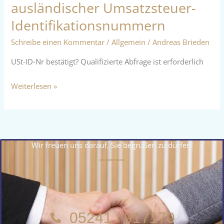
ausländischer Umsatzsteuer-
Identifikationsnummern
Schreibe einen Kommentar
/
Allgemein
/
Andreas Brieden
USt-ID-Nr bestätigt? Qualifizierte Abfrage ist erforderlich
Weiterlesen »
Wir freuen uns darauf, Sie begrüßen zu dürfen!
05241 / 917170