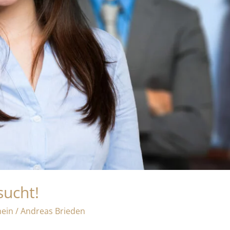
sucht!
mein
/
Andreas Brieden