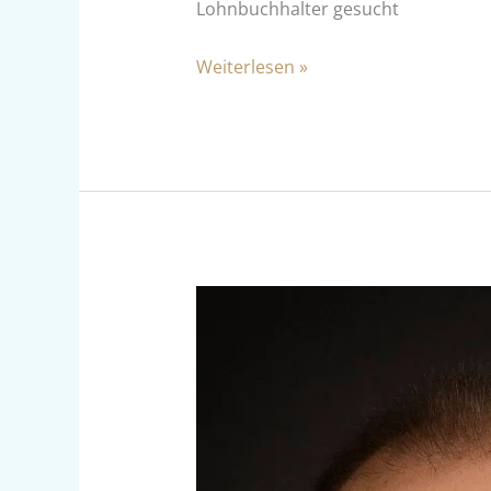
Lohnbuchhalter gesucht
Weiterlesen »
Vom
Azubi
zum
Partner:
Gabriel
Gezer