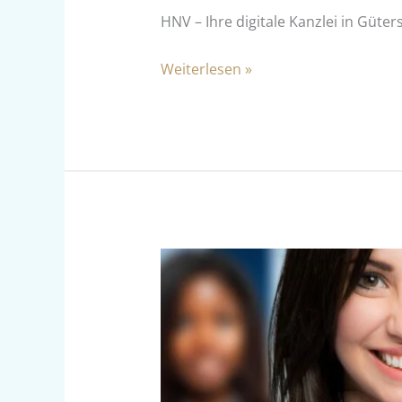
HNV – Ihre digitale Kanzlei in Güter
Weiterlesen »
Lohnbuchhalter
gesucht!