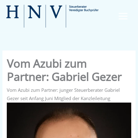
Zum
Inhalt
springen
Vom Azubi zum
Partner: Gabriel Gezer
Vom Azubi zum Partner: junger Steuerberater Gabriel
Gezer seit Anfang Juni Mitglied der Kanzleileitung