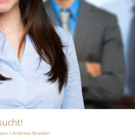
sucht!
mein
/
Andreas Brieden