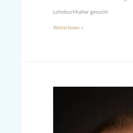
Lohnbuchhalter gesucht
Weiterlesen »
Vom
Azubi
zum
Partner:
Gabriel